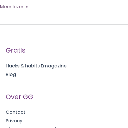
Voorjaarsschoonmaak:
Meer lezen »
zo
doe
je
dat!
Gratis
Hacks & habits Emagazine
Blog
Over GG
Contact
Privacy