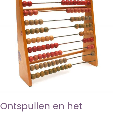
halve
werk
Ontspullen en het