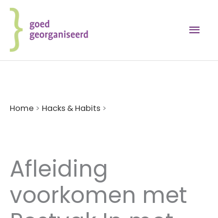
Ga
naar
Hoo
de
inhoud
Home
>
Hacks & Habits
>
Afleiding voorkomen
met Postvak In met prioriteit
Afleiding
voorkomen met