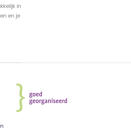
kelijk in
en en je
en