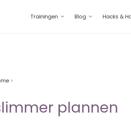
Trainingen
Blog
Hacks & H
ome
>
slimmer plannen
slimmer plannen