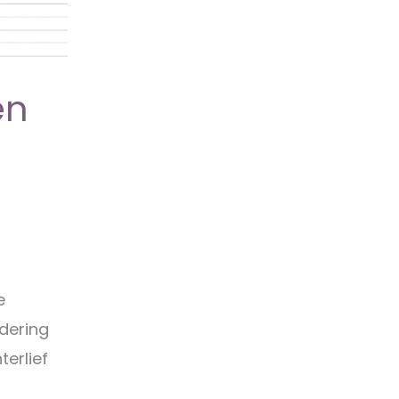
en
e
dering
terlief