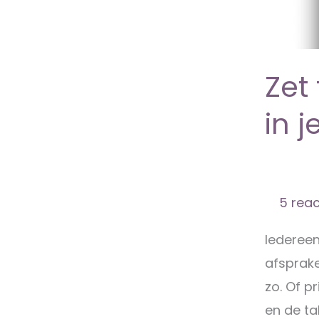
Zet
in 
5 reac
Iedereen
afsprake
zo. Of p
en de ta