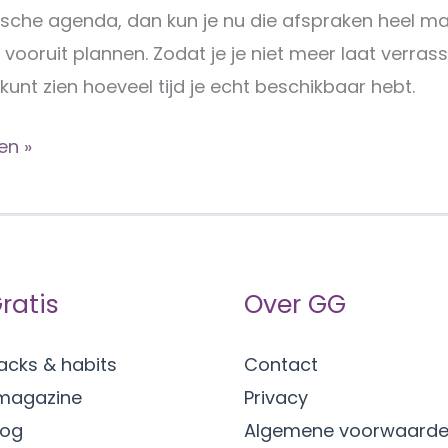
ische agenda, dan kun je nu die afspraken heel mak
 vooruit plannen. Zodat je je niet meer laat verrass
k kunt zien hoeveel tijd je echt beschikbaar hebt.
en »
rende
en
ratis
Over GG
acks & habits
Contact
magazine
Privacy
log
Algemene voorwaard