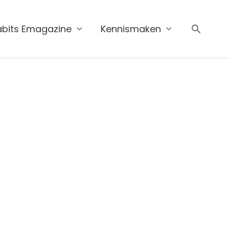
Zoeke
abits Emagazine
Kennismaken