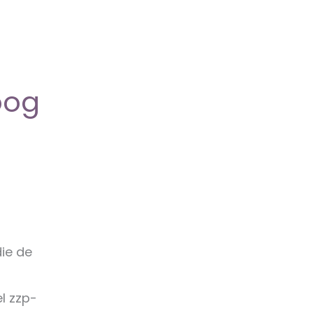
oog
die de
l zzp-