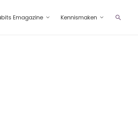
Zoeke
abits Emagazine
Kennismaken