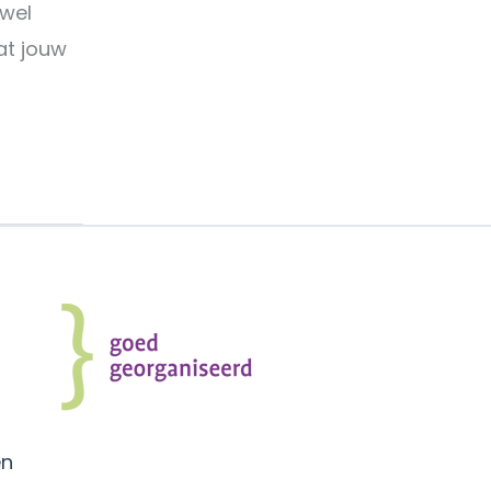
 wel
wat jouw
en