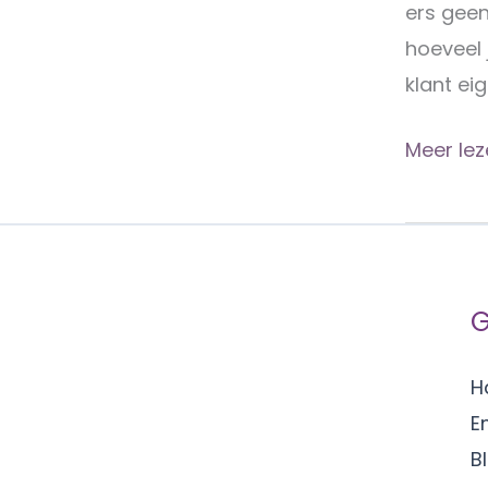
ers geen
hoeveel j
klant ei
Waaro
Meer lez
zzp-
ers
geen
droog
G
brood
verdien
H
E
B