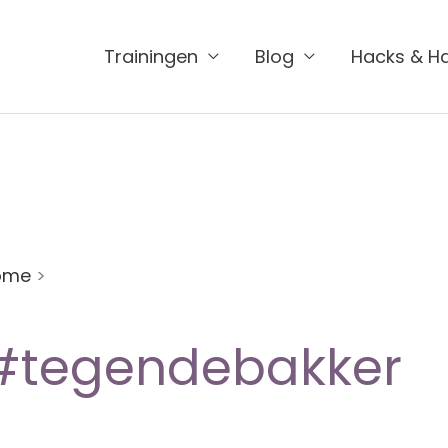
Trainingen
Blog
Hacks & H
ome
>
#tegendebakker
#tegendebakker