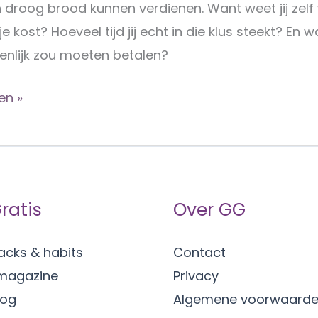
 droog brood kunnen verdienen. Want weet jij zelf
e kost? Hoeveel tijd jij echt in die klus steekt? En 
genlijk zou moeten betalen?
m
en »
ratis
Over GG
en
acks & habits
Contact
magazine
Privacy
log
Algemene voorwaard