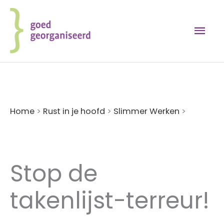
Ga
naar
Hoo
de
inhoud
Home
>
Rust in je hoofd
>
Slimmer Werken
>
Stop
de takenlijst-terreur!
Stop de
takenlijst-terreur!