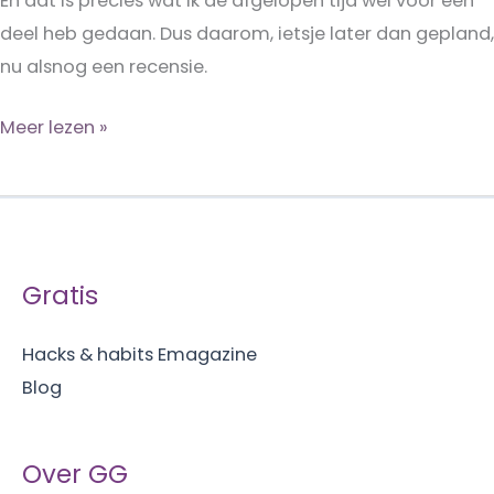
En dat is precies wat ik de afgelopen tijd wel voor een
deel heb gedaan. Dus daarom, ietsje later dan gepland,
nu alsnog een recensie.
Slimmer
Meer lezen »
online
werken
–
Stephan
Gratis
ten
Kate
Hacks & habits Emagazine
Blog
Over GG