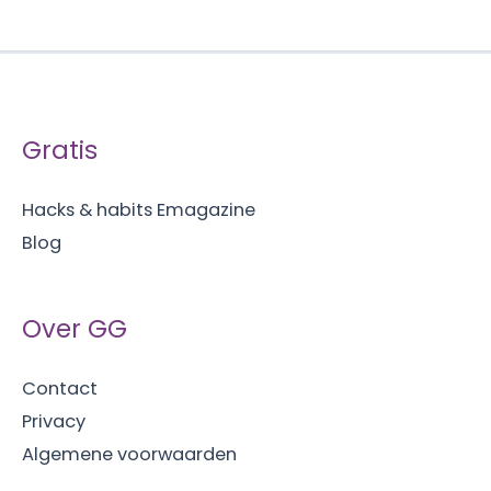
is
echt
de
moeite
Gratis
waard?
Hacks & habits Emagazine
Blog
Over GG
Contact
Privacy
Algemene voorwaarden