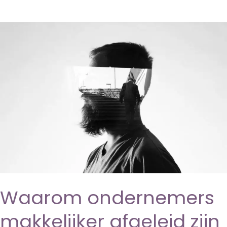
uitzoomen
je
helpt
om
te
focussen
Waarom ondernemers
makkelijker afgeleid zijn