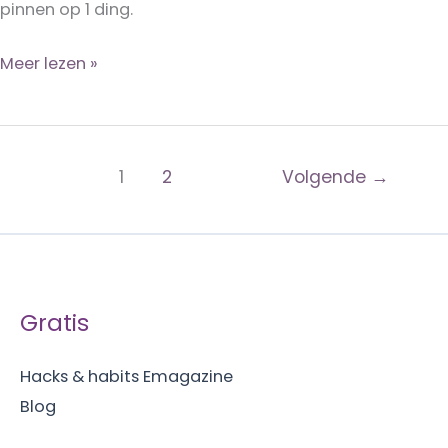
pinnen op 1 ding.
Doe
Meer lezen »
eens
wat
minder!
1
2
Volgende
→
(de
mythe
van
multitasken)
Gratis
Hacks & habits Emagazine
Blog