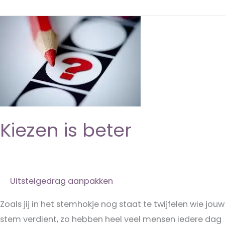
om
je
persoonlijke
effectiviteit
te
verbeteren
Kiezen is beter
Uitstelgedrag aanpakken
Zoals jij in het stemhokje nog staat te twijfelen wie jouw
stem verdient, zo hebben heel veel mensen iedere dag