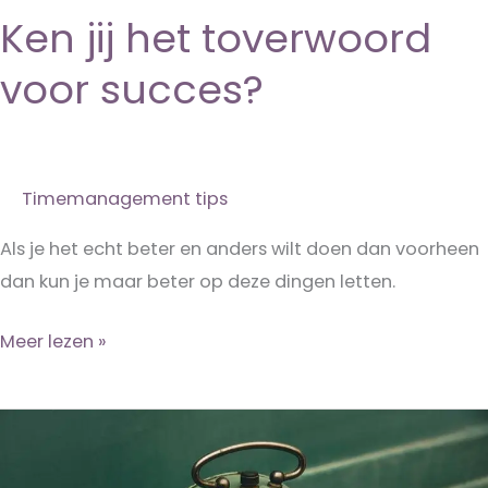
Ken jij het toverwoord
voor succes?
Timemanagement tips
Als je het echt beter en anders wilt doen dan voorheen
dan kun je maar beter op deze dingen letten.
Ken
Meer lezen »
jij
het
toverwoord
voor