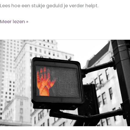
Lees hoe een stukje geduld je verder helpt.
Stop
Meer lezen »
de
takenlijst-
terreur!