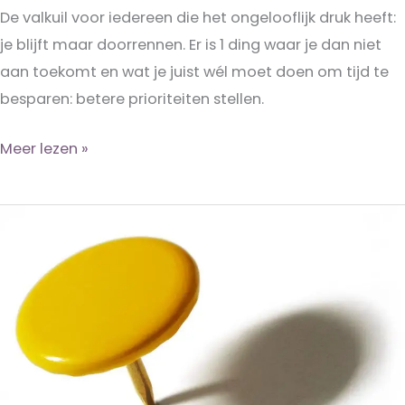
De valkuil voor iedereen die het ongelooflijk druk heeft:
je blijft maar doorrennen. Er is 1 ding waar je dan niet
aan toekomt en wat je juist wél moet doen om tijd te
besparen: betere prioriteiten stellen.
Betere
Meer lezen »
prioriteiten
stellen
doe
je
zo