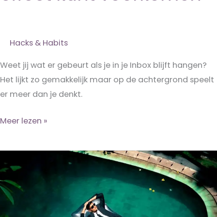
Hacks & Habits
Weet jij wat er gebeurt als je in je Inbox blijft hangen?
Het lijkt zo gemakkelijk maar op de achtergrond speelt
er meer dan je denkt.
Hoe
Meer lezen »
jij
het
Zeigarnik-
effect
kunt
voorkomen