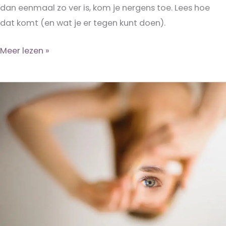
dan eenmaal zo ver is, kom je nergens toe. Lees hoe
dat komt (en wat je er tegen kunt doen).
Hoe
Meer lezen »
overleef
je
de
komkommertijd?