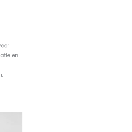
weer
atie en
n.