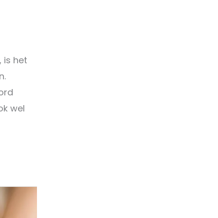
 is het
n.
oord
ok wel