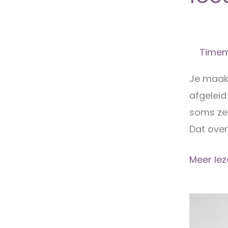
Timem
Je maak
afgeleid
soms ze
Dat ove
Hoe
Meer lez
uitzoom
je
helpt
om