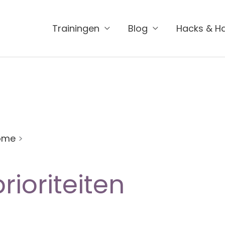
Trainingen
Blog
Hacks & H
ome
>
prioriteiten
prioriteiten