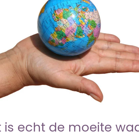
os?
 is echt de moeite wa