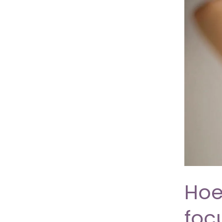
waard?
Hoe
foc