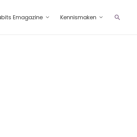
Zoeke
abits Emagazine
Kennismaken