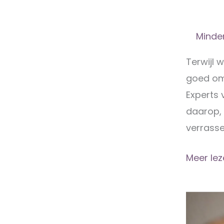
Minder
Terwijl 
goed om 
Experts 
daarop, 
verrasse
Wat
Meer lez
is
echt
de
moeite