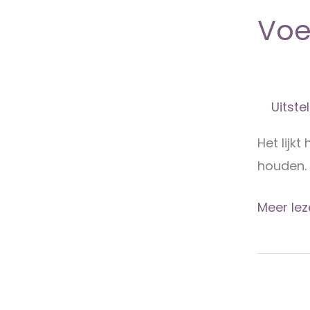
Voel
Uitst
Het lijkt
houden. 
Voel
Meer lez
jij
je
ook
zo