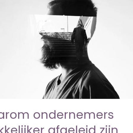
n
arom ondernemers
elijker afgeleid zijn