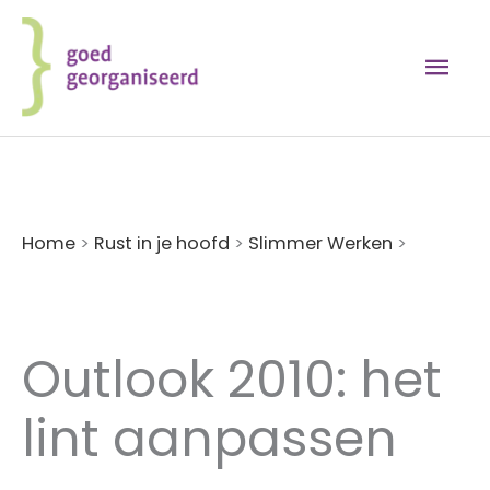
Ga
naar
Hoo
de
inhoud
Home
>
Rust in je hoofd
>
Slimmer Werken
>
Outlook 2010: het lint aanpassen
Outlook 2010: het
lint aanpassen